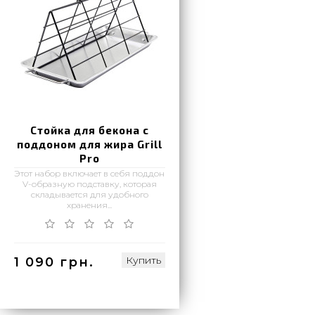
Стойка для бекона с
поддоном для жира Grill
Pro
Этот набор включает в себя поддон
V-образную подставку, которая
складывается для удобного
хранения...
Купить
1 090 грн.