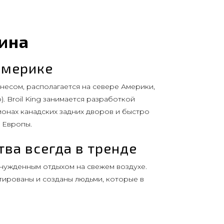
аина
америке
знесом, располагается на севере Америки,
. Broil King занимается разработкой
ионах канадских задних дворов и быстро
 Европы.
ва всегда в тренде
инужденным отдыхом на свежем воздухе.
тированы и созданы людьми, которые в