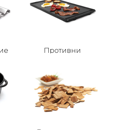
ие
Противни