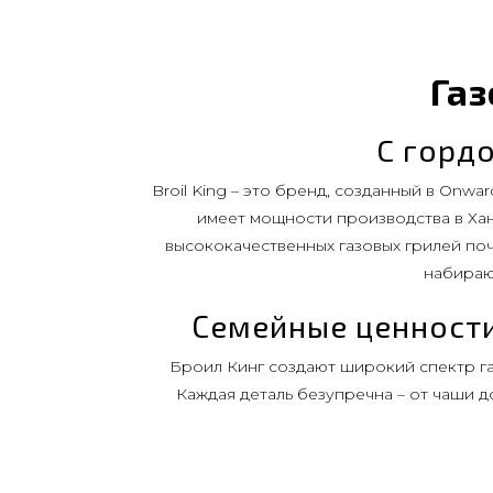
Газ
C горд
Broil King – это бренд, созданный в Onw
имеет мощности производства в Хант
высококачественных газовых грилей поч
набираю
Семейные ценности
Броил Кинг создают широкий спектр га
Каждая деталь безупречна – от чаши д