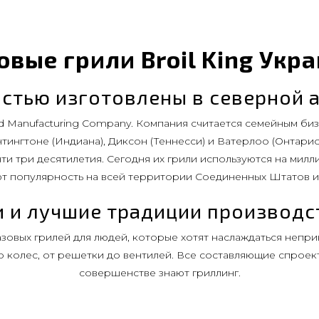
овые грили Broil King Укр
остью изготовлены в северной 
ard Manufacturing Company. Компания считается семейным би
ингтоне (Индиана), Диксон (Теннесси) и Ватерлоо (Онтарио)
ти три десятилетия. Сегодня их грили используются на милл
т популярность на всей территории Соединенных Штатов и
 и лучшие традиции производст
зовых грилей для людей, которые хотят наслаждаться непр
о колес, от решетки до вентилей. Все составляющие спроек
совершенстве знают гриллинг.