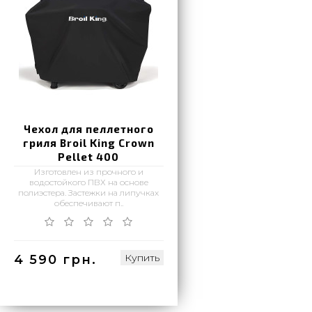
Чехол для пеллетного
гриля Broil King Crown
Pellet 400
Изготовлен из прочного и
водостойкого ПВХ на основе
полиэстера. Застежки на липучках
обеспечивают п..
Купить
4 590 грн.