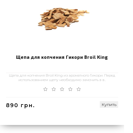
Щепа для копчения Гикори Broil King
Щепа для копчения Broil King из ароматного Гикори. Перед
использованием щепу необходимо замочить в в..
Купить
890 грн.