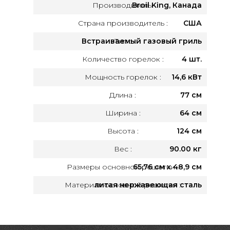
Производитель:
Broil King, Канада
Страна производитель :
США
Встраиваемый газовый гриль
Тип :
Количество горелок :
4 шт.
Мощность горелок :
14,6 кВт
Длина :
77 см
Ширина :
64 см
Высота :
124 см
Вес :
90.00 кг
Размеры основной решетки :
65,76 см х 48,9 см
Материал основной решетки :
литая нержавеющая сталь