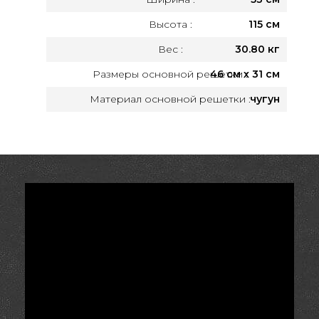
Высота :
115 см
Вес :
30.80 кг
Размеры основной решетки :
46 см х 31 см
Материал основной решетки :
чугун