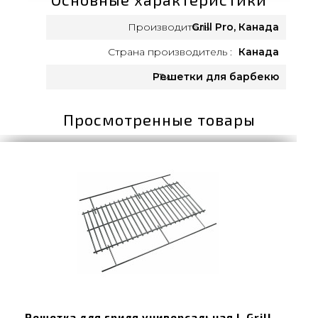
Производитель:
Grill Pro, Канада
Страна производитель :
Канада
Решетки для барбекю
Тип :
Просмотренные товары
Решетка для гриля универсальная L Grill