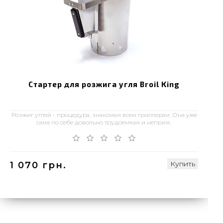
Стартер для розжига угля Broil King
Розжиг углей - процедура, знакомая всем гриллерам. Она уже
сама по себе довольно трудоемкая и неприя..
Купить
1 070 грн.