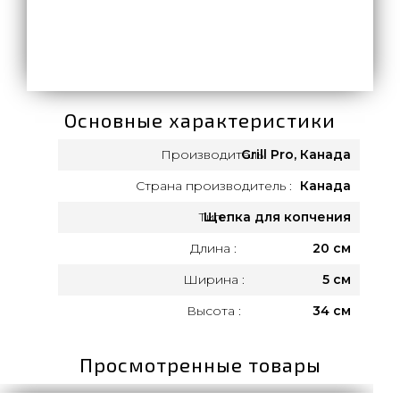
Основные характеристики
Производитель:
Grill Pro, Канада
Страна производитель :
Канада
Тип :
Щепка для копчения
Длина :
20 см
Ширина :
5 см
Высота :
34 см
Просмотренные товары