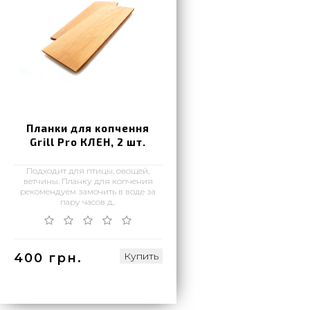
Планки для копчення
Grill Pro КЛЕН, 2 шт.
Подходит для птицы, овощей,
ветчины. Планку для копчения
рекомендуем замочить в воде за
пару часов д..
Купить
400 грн.